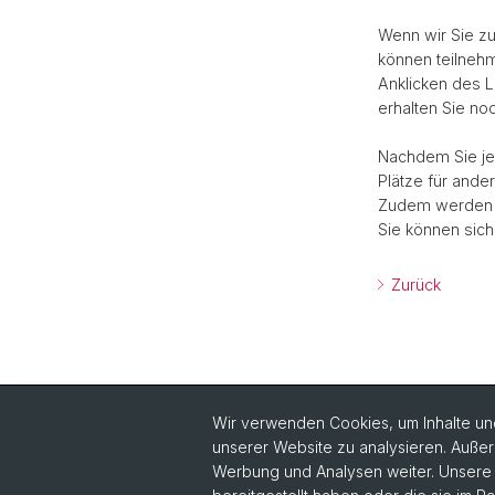
Wenn wir Sie zu
können teilnehm
Anklicken des L
erhalten Sie no
Nachdem Sie jed
Plätze für ande
Zudem werden Si
Sie können sic
Zurück
Wir verwenden Cookies, um Inhalte und
unserer Website zu analysieren. Außer
Werbung und Analysen weiter. Unsere P