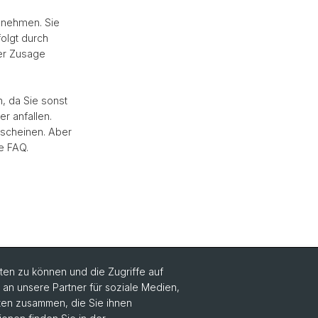
zunehmen. Sie
olgt durch
der Zusage
, da Sie sonst
r anfallen.
rscheinen. Aber
e FAQ.
en zu können und die Zugriffe auf
n unsere Partner für soziale Medien,
aten zusammen, die Sie ihnen
Social Media