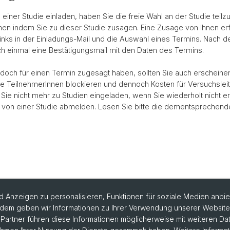
 einer Studie einladen, haben Sie die freie Wahl an der Studie teil
en indem Sie zu dieser Studie zusagen. Eine Zusage von Ihnen erf
inks in der Einladungs-Mail und die Auswahl eines Termins. Nach 
ch einmal eine Bestätigungsmail mit den Daten des Termins.
och für einen Termin zugesagt haben, sollten Sie auch erscheinen
re TeilnehmerInnen blockieren und dennoch Kosten für Versuchsleite
e nicht mehr zu Studien eingeladen, wenn Sie wiederholt nicht e
h von einer Studie abmelden. Lesen Sie bitte die dementsprechend
 Anzeigen zu personalisieren, Funktionen für soziale Medien anbiet
dem geben wir Informationen zu Ihrer Verwendung unserer Website a
artner führen diese Informationen möglicherweise mit weiteren D