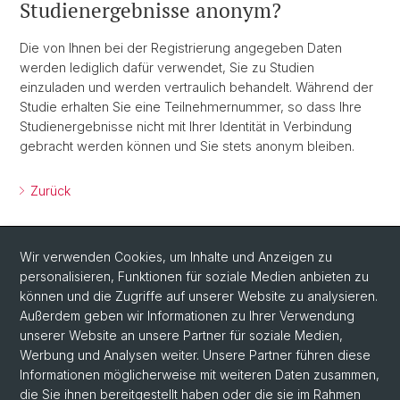
Studienergebnisse anonym?
Die von Ihnen bei der Registrierung angegeben Daten
werden lediglich dafür verwendet, Sie zu Studien
einzuladen und werden vertraulich behandelt. Während der
Studie erhalten Sie eine Teilnehmernummer, so dass Ihre
Studienergebnisse nicht mit Ihrer Identität in Verbindung
gebracht werden können und Sie stets anonym bleiben.
Zurück
Wir verwenden Cookies, um Inhalte und Anzeigen zu
personalisieren, Funktionen für soziale Medien anbieten zu
können und die Zugriffe auf unserer Website zu analysieren.
Außerdem geben wir Informationen zu Ihrer Verwendung
unserer Website an unsere Partner für soziale Medien,
Social Media
Werbung und Analysen weiter. Unsere Partner führen diese
Informationen möglicherweise mit weiteren Daten zusammen,
Facebook
die Sie ihnen bereitgestellt haben oder die sie im Rahmen