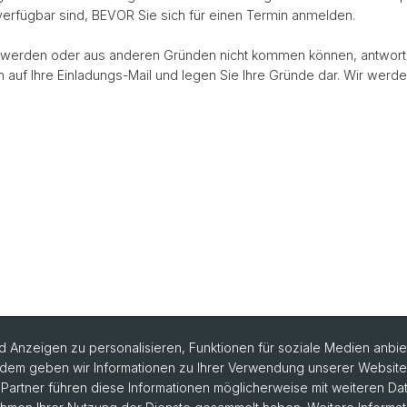
 verfügbar sind, BEVOR Sie sich für einen Termin anmelden.
 werden oder aus anderen Gründen nicht kommen können, antworte
h auf Ihre Einladungs-Mail und legen Sie Ihre Gründe dar. Wir werd
 Anzeigen zu personalisieren, Funktionen für soziale Medien anbiet
dem geben wir Informationen zu Ihrer Verwendung unserer Website a
artner führen diese Informationen möglicherweise mit weiteren D